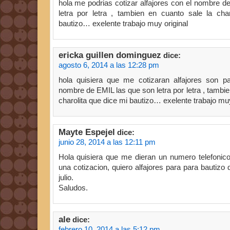
hola me podrias cotizar alfajores con el nombre d
letra por letra , tambien en cuanto sale la cha
bautizo… exelente trabajo muy original
ericka guillen dominguez
dice:
agosto 6, 2014 a las 12:28 pm
hola quisiera que me cotizaran alfajores son p
nombre de EMIL las que son letra por letra , tambie
charolita que dice mi bautizo… exelente trabajo muy
Mayte Espejel
dice:
junio 28, 2014 a las 12:11 pm
Hola quisiera que me dieran un numero telefonic
una cotizacion, quiero alfajores para para bautizo 
julio.
Saludos.
ale
dice:
febrero 10, 2014 a las 5:12 pm