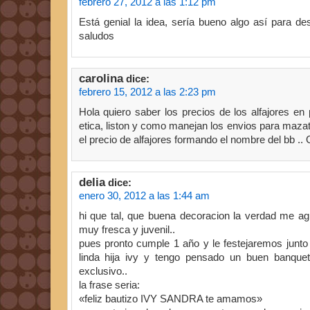
febrero 27, 2012 a las 1:12 pm
Está genial la idea, sería bueno algo así para de
saludos
carolina
dice:
febrero 15, 2012 a las 2:23 pm
Hola quiero saber los precios de los alfajores en 
etica, liston y como manejan los envios para mazat
el precio de alfajores formando el nombre del bb ..
delia
dice:
enero 30, 2012 a las 1:44 am
hi que tal, que buena decoracion la verdad me ag
muy fresca y juvenil..
pues pronto cumple 1 año y le festejaremos junto
linda hija ivy y tengo pensado un buen banquet
exclusivo..
la frase seria:
«feliz bautizo IVY SANDRA te amamos»