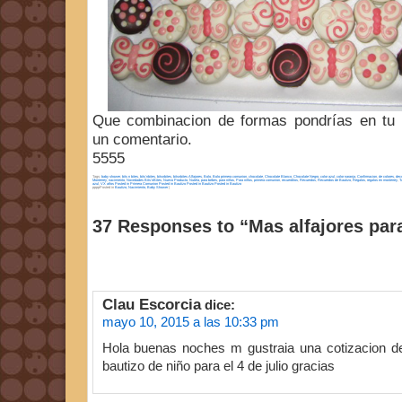
Que combinacion de formas pondrías en tu 
un comentario.
5555
Tags:
baby shower
,
bits n bites
,
bits´nbites
,
bitsnbites
,
bitsnbites Alfajores
,
Bolo
,
Bolo primera comunion
,
chocolate
,
Chocolate Blanco
,
Chocolate Negro
,
color azul
,
color naranja
,
Confirmacion
,
de colores
,
deco
Monterrey
,
nacimiento
,
Novedades Bits'nBites
,
Nuevo Producto
,
Nutela
,
para bebes
,
para niñas
,
Para niños
,
primera comunion
,
recuerditos
,
Recuerdos
,
Recuerdos de Bautizo
,
Regalos
,
regalos en monterrey
,
Ta
azul
,
VX años Posted in Primera Comunion Posted in Bautizo Posted in Bautizo Posted in Bautizo
ppppPosted in
Bautizo, Nacimiento, Baby Shower
|
37 Responses to “Mas alfajores par
Clau Escorcia
dice:
mayo 10, 2015 a las 10:33 pm
Hola buenas noches m gustraia una cotizacion de
bautizo de niño para el 4 de julio gracias