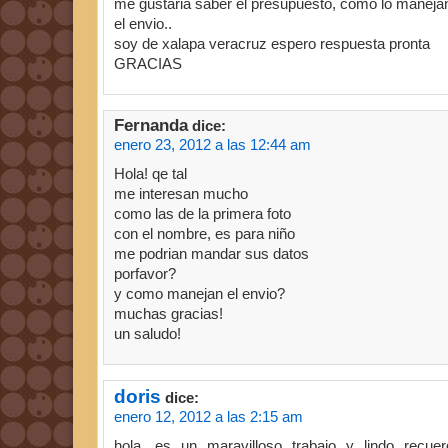
me gustaria saber el presupuesto, como lo manejan
el envio..
soy de xalapa veracruz espero respuesta pronta
GRACIAS
Fernanda
dice:
enero 23, 2012 a las 12:44 am
Hola! qe tal
me interesan mucho
como las de la primera foto
con el nombre, es para niño
me podrian mandar sus datos
porfavor?
y como manejan el envio?
muchas gracias!
un saludo!
doris
dice:
enero 12, 2012 a las 2:15 am
hola, es un maravilloso trabajo y lindo recu