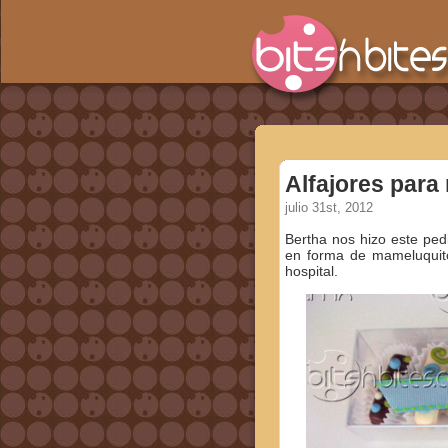
Alfajores para
julio 31st, 2012
Bertha nos hizo este ped
en forma de mameluquito
hospital.