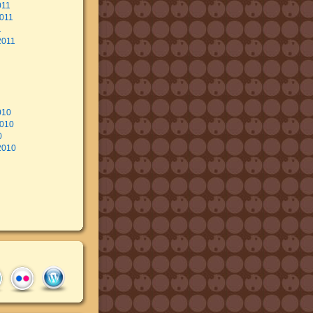
011
011
1
2011
010
2010
0
2010