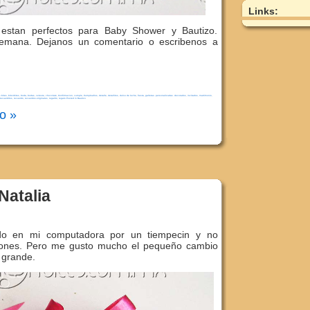
Links:
n estan perfectos para Baby Shower y Bautizo.
emana. Dejanos un comentario o escribenos a
s bites
,
bitsnbites
,
boda
,
bodas
,
celeste
,
chocolate
,
Confirmacion
,
cumple
,
Cumpleaños
,
detalle
,
detallitos
,
dulce de leche
,
fiesta
,
galletas. personalizadas. decorados
,
invitados
,
matrimonio
,
recuerditos
,
recuerdo
,
recuerdos-originales
,
regalito
,
regalo Posted in Bautizo
o »
Natalia
ido en mi computadora por un tiempecin y no
ciones. Pero me gusto mucho el pequeño cambio
r grande.