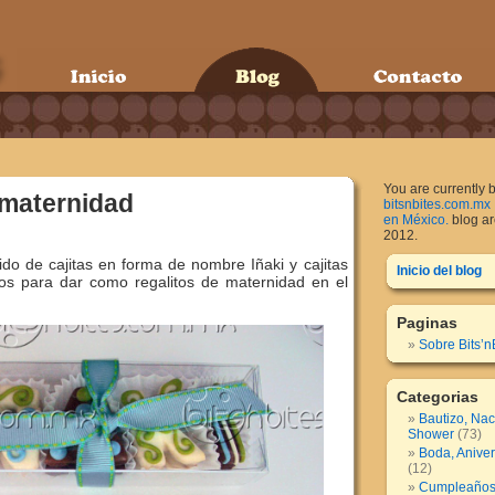
You are currently 
 maternidad
bitsnbites.com.mx 
en México.
blog arc
2012.
ido de cajitas en forma de nombre Iñaki y cajitas
Inicio del blog
s para dar como regalitos de maternidad en el
Paginas
Sobre Bits’n
Categorias
Bautizo, Nac
Shower
(73)
Boda, Anive
(12)
Cumpleaños