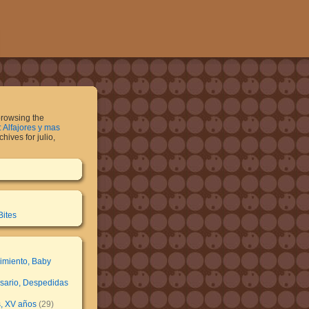
browsing the
: Alfajores y mas
hives for julio,
Bites
imiento, Baby
rsario, Despedidas
, XV años
(29)