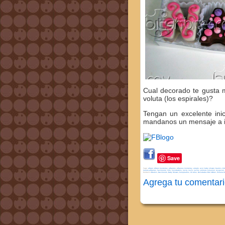
Cual decorado te gusta 
voluta (los espirales)?
Tengan un excelente ini
mandanos un mensaje a i
Save
Tags:
alfajor
,
Alfajor monterrey
,
alfajores
,
alfajores monterrey
,
arreglo
,
azul
,
baby shower
,
bautizo
,
bit
mejore-alfajores
,
nacimiento
,
niño
,
novedadess
,
novia
,
novio
,
novios
,
primera comunion
,
recepcion
,
Posted in
Bautizo, Nacimiento, Baby Shower
,
Cumpleaños, XV años
,
Novedades Bits'nBites
,
Primera C
Agrega tu comentari