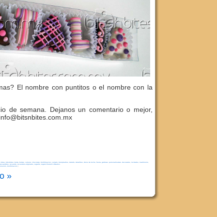
mas? El nombre con puntitos o el nombre con la
cio de semana. Dejanos un comentario o mejor,
nfo@bitsnbites.com.mx
s bites
,
bitsnbites
,
boda
,
bodas
,
celeste
,
chocolate
,
Confirmacion
,
cumple
,
Cumpleaños
,
detalle
,
detallitos
,
dulce de leche
,
fiesta
,
galletas. personalizadas. decorados
,
invitados
,
matrimonio
,
recuerditos
,
recuerdo
,
recuerdos-originales
,
regalito
,
regalo Posted in Bautizo
omunion, Confirmacion
|
o »