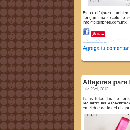
Estos alfajores tambie
Tengan una excelente s
info@bitsnbites.com.mx.
Save
Tags:
alfajor
,
Alfajor monterrey
,
alfajores
,
alfajores monterrey
,
arreglo
,
azul
,
baby shower
,
bautizo
,
bit
mejore-alfajores
,
nacimiento
,
niño
,
novedadess
,
novia
,
novio
,
novios
,
primera comunion
,
recepcion
,
Posted in
Bautizo, Nacimiento, Baby Shower
,
Ideas
|
Agrega tu comentari
Alfajores para 
julio 23rd, 2012
Estas fotos las he ten
recuerdo las especifica
en el decorado del alfajo