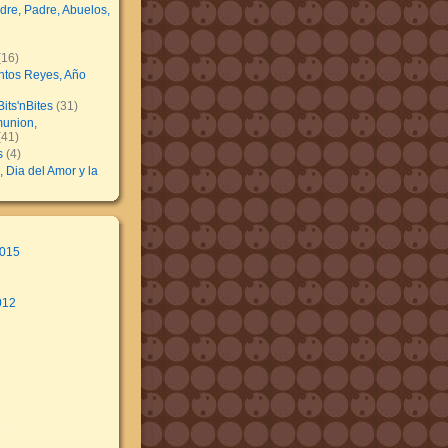
dre, Padre, Abuelos,
16)
ntos Reyes, Año
its'nBites
(31)
union,
41)
s
(4)
, Dia del Amor y la
2015
012
2