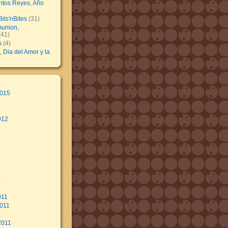
ntos Reyes, Año
its'nBites
(31)
union,
41)
s
(4)
, Dia del Amor y la
2015
012
2
011
011
1
2011