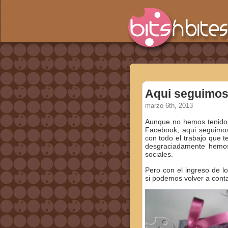
Aqui seguimo
marzo 6th, 2013
Aunque no hemos tenido o
Facebook, aqui seguimos 
con todo el trabajo que 
desgraciadamente hemos
sociales.
Pero con el ingreso de l
si podemos volver a conta