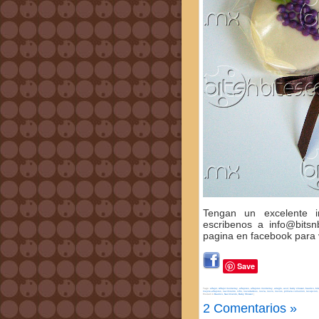
Tengan un excelente 
escribenos a info@bitsn
pagina en facebook para 
Save
Tags:
alfajor
,
Alfajor monterrey
,
alfajores
,
alfajores monterrey
,
arreglo
,
azul
,
baby shower
,
bautizo
,
bit
mejore-alfajores
,
nacimiento
,
niño
,
novedadess
,
novia
,
novio
,
novios
,
primera comunion
,
recepcion
,
Posted in
Bautizo, Nacimiento, Baby Shower
|
2 Comentarios »