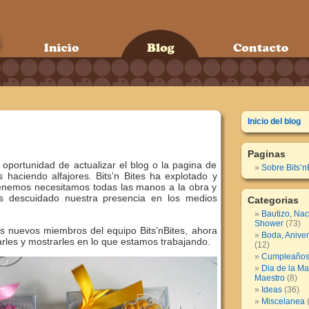
Inicio del blog
s
Paginas
portunidad de actualizar el blog o la pagina de
Sobre Bits’n
haciendo alfajores. Bits’n Bites ha explotado y
tenemos necesitamos todas las manos a la obra y
 descuidado nuestra presencia en los medios
Categorias
Bautizo, Nac
Shower
(73)
os nuevos miembros del equipo Bits’nBites, ahora
Boda, Anive
rles y mostrarles en lo que estamos trabajando.
(12)
Cumpleaños
Dia de la Ma
Maestro
(8)
Ideas
(36)
Miscelanea
(