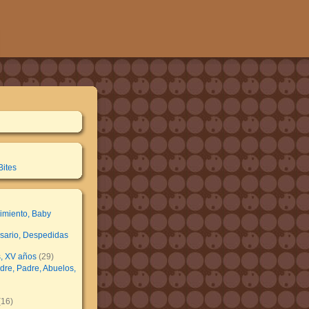
Bites
imiento, Baby
rsario, Despedidas
, XV años
(29)
dre, Padre, Abuelos,
16)