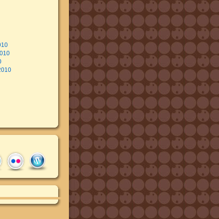
010
2010
0
2010