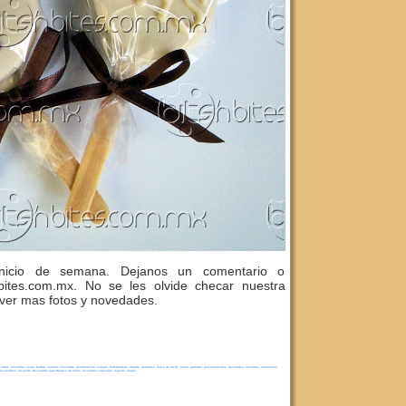
inicio de semana. Dejanos un comentario o
bites.com.mx. No se les olvide checar nuestra
ver mas fotos y novedades.
s bites
,
bitsnbites
,
boda
,
bodas
,
celeste
,
chocolate
,
Confirmacion
,
cumple
,
Cumpleaños
,
detalle
,
detallitos
,
dulce de leche
,
fiesta
,
galletas. personalizadas. decorados
,
invitados
,
matrimonio
,
recuerditos
,
recuerdo
,
Recuerdos para Bautizo de niños
,
recuerdos-originales
,
regalito
,
regalo