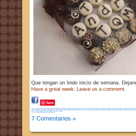
Que tengan un lindo inicio de semana. Dejan
Have a great week. Leave us a comment.
Save
Tags:
azul
,
baby shower
,
bits n bites
,
bits´nbites
,
bitsnbites
,
bitsnbites Alfajores
,
Bolo
,
Bolo primera comunion
,
chocolate
,
Chocolate Blanco
,
Chocolate Negro
,
color azul
,
color naranja
,
Confirmacion
,
de colores
mexico
,
Monterrey
,
nacimiento
,
Novedades Bits'nBites
,
Nuevo Producto
,
Nutela
,
para bebes
,
para niñas
,
Para niños
,
primera comunion
,
recuerditos
,
Recuerdos
,
Recuerdos de Bautizo
,
Regalos
,
regalos en mont
azul
,
VX años Posted in Primera Comunion Posted in Bautizo
Posted in
Bautizo, Nacimiento, Baby Shower
|
7 Comentarios »