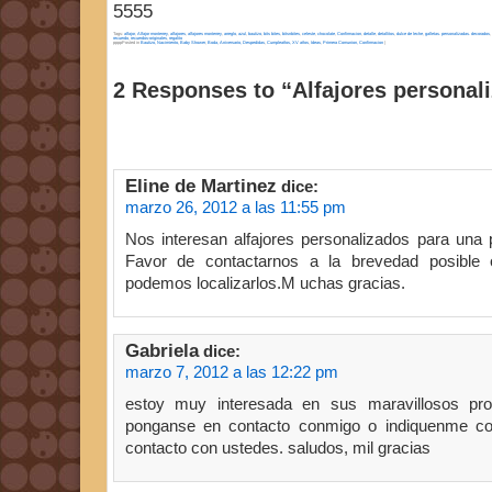
5555
Tags:
alfajor
,
Alfajor monterrey
,
alfajores
,
alfajores monterrey
,
arreglo
,
azul
,
bautizo
,
bits bites
,
bitsnbites
,
celeste
,
chocolate
,
Confirmacion
,
detalle
,
detallitos
,
dulce de leche
,
galletas. personalizadas. decorados
,
recuerdo
,
recuerdos-originales
,
regalito
ppppPosted in
Bautizo, Nacimiento, Baby Shower
,
Boda, Aniversario, Despedidas
,
Cumpleaños, XV años
,
Ideas
,
Primera Comunion, Confirmacion
|
2 Responses to “Alfajores personal
Eline de Martinez
dice:
marzo 26, 2012 a las 11:55 pm
Nos interesan alfajores personalizados para una
Favor de contactarnos a la brevedad posible 
podemos localizarlos.M uchas gracias.
Gabriela
dice:
marzo 7, 2012 a las 12:22 pm
estoy muy interesada en sus maravillosos pro
ponganse en contacto conmigo o indiquenme 
contacto con ustedes. saludos, mil gracias